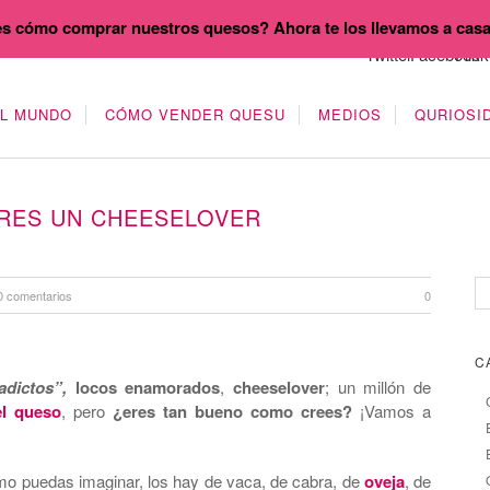
s cómo comprar nuestros quesos? Ahora te los llevamos a cas
EL MUNDO
CÓMO VENDER QUESU
MEDIOS
QURIOSI
ERES UN CHEESELOVER
0 comentarios
0
C
adictos”,
locos enamorados
,
cheeselover
; un millón de
l queso
, pero
¿eres tan bueno como crees?
¡Vamos a
o puedas imaginar, los hay de vaca, de cabra, de
oveja
, de