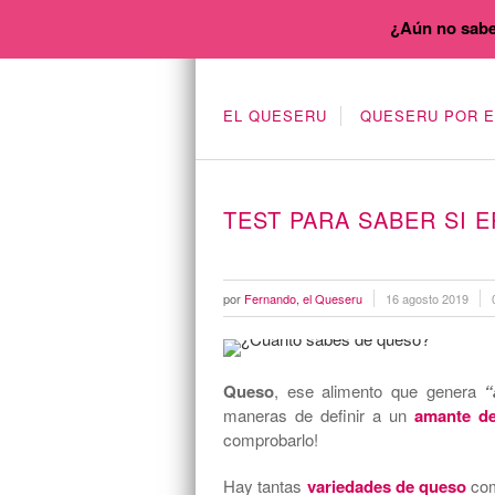
¿Aún no sabe
EL QUESERU
QUESERU POR 
TEST PARA SABER SI 
por
Fernando, el Queseru
16 agosto 2019
Queso
, ese alimento que genera
“
maneras de definir a un
amante de
comprobarlo!
Hay tantas
variedades de queso
com