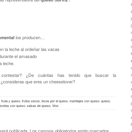
mental
los producen…
n la leche al ordeñar las vacas
 durante el amasado
a leche.
 contestar? ¿De cuántas has tenido que buscar la
, ¿consideras que eres un cheeselover?
,
fruta y queso
,
frutos secos
,
locos por el queso
,
maridajes con queso
,
queso
,
ecetas con queso
,
salsas de queso
,
Vino
será publicada.
Los campos obligatorios están marcados