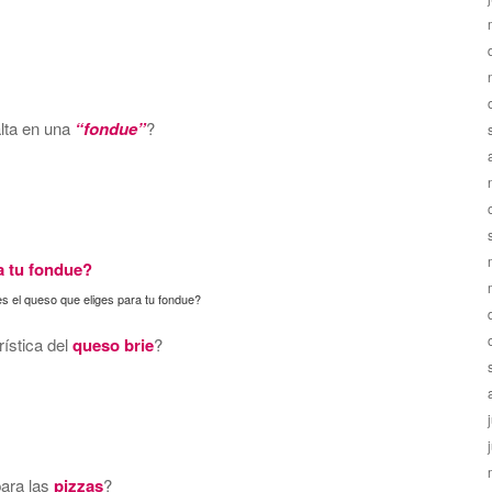
alta en una
“fondue”
?
s el queso que eliges para tu fondue?
rística del
queso brie
?
para las
pizzas
?