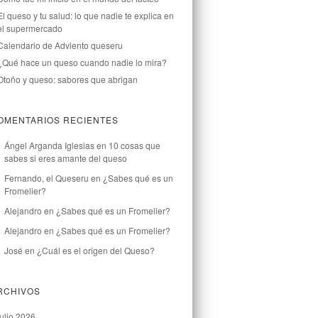
El queso y tu salud: lo que nadie te explica en
el supermercado
Calendario de Adviento queseru
¿Qué hace un queso cuando nadie lo mira?
Otoño y queso: sabores que abrigan
OMENTARIOS RECIENTES
Ángel Arganda Iglesias
en
10 cosas que
sabes si eres amante del queso
Fernando, el Queseru
en
¿Sabes qué es un
Fromelier?
Alejandro
en
¿Sabes qué es un Fromelier?
Alejandro
en
¿Sabes qué es un Fromelier?
José
en
¿Cuál es el origen del Queso?
RCHIVOS
julio 2026