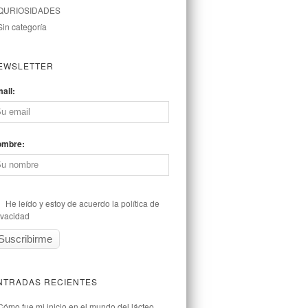
QURIOSIDADES
Sin categoría
EWSLETTER
ail:
ombre:
He leído y estoy de acuerdo la política de
ivacidad
NTRADAS RECIENTES
Cómo fue mi inicio en el mundo del lácteo