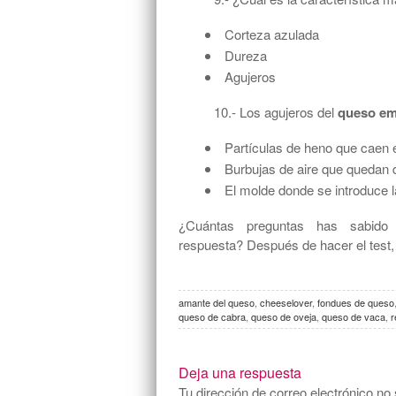
Corteza azulada
Dureza
Agujeros
10.- Los agujeros del
queso em
Partículas de heno que caen e
Burbujas de aire que quedan
El molde donde se introduce l
¿Cuántas preguntas has sabido
respuesta? Después de hacer el test
amante del queso
,
cheeselover
,
fondues de queso
queso de cabra
,
queso de oveja
,
queso de vaca
,
r
Deja una respuesta
Tu dirección de correo electrónico no 