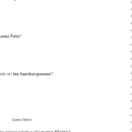
ueso Feta
?
zado en
las hamburguesas
?
Queso Sbrinz
más representativa del
queso Sbrinz
?