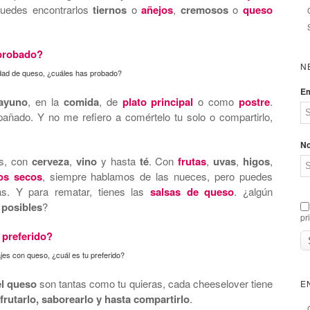
 Puedes encontrarlos
tiernos
o
añejos
,
cremosos
o
queso
N
dad de queso, ¿cuáles has probado?
Em
ayuno
, en la
comida
, de
plato principal
o como
postre
.
pañado. Y no me refiero a comértelo tu solo o compartirlo,
N
as, con
cerveza
,
vino
y hasta
té
. Con
frutas
,
uvas
,
higos
,
os secos
, siempre hablamos de las nueces, pero puedes
as. Y para rematar, tienes las
salsas de queso
. ¿algún
posibles
?
pr
jes con queso, ¿cuál es tu preferido?
el queso
son tantas como tu quieras, cada cheeselover tiene
E
frutarlo, saborearlo y hasta compartirlo
.