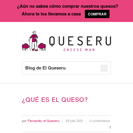
¿Aún no sabes cómo comprar nuestros quesos?
Ahora te los llevamos a casa
COMPRAR
Blog de El Queseru
¿QUÉ ES EL QUESO?
por
Fernando, el Queseru
29 julio 2021
0 comentarios
8