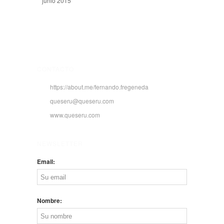
junio 2015
CONTACTO
https://about.me/fernando.fregeneda
queseru@queseru.com
www.queseru.com
NEWSLETTER
Email:
Nombre: