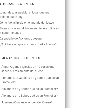
NTRADAS RECIENTES
Lumbrales, mi pueblo: el lugar que me
enseñó quién soy
Cómo fue mi inicio en el mundo del lácteo
El queso y tu salud: lo que nadie te explica en
el supermercado
Calendario de Adviento queseru
¿Qué hace un queso cuando nadie lo mira?
OMENTARIOS RECIENTES
Ángel Arganda Iglesias
en
10 cosas que
sabes si eres amante del queso
Fernando, el Queseru
en
¿Sabes qué es un
Fromelier?
Alejandro
en
¿Sabes qué es un Fromelier?
Alejandro
en
¿Sabes qué es un Fromelier?
José
en
¿Cuál es el origen del Queso?