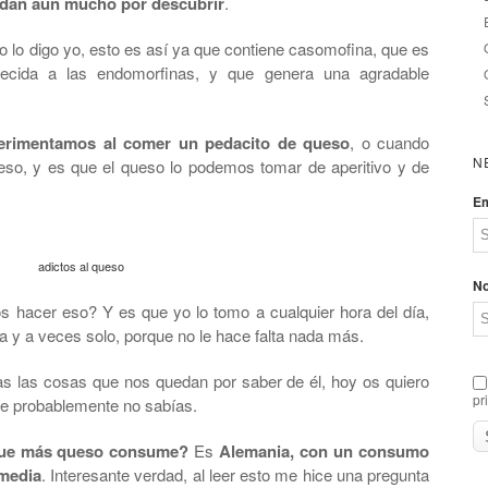
edan aún mucho por descubrir
.
no lo digo yo, esto es así ya que contiene casomofina, que es
recida a las endomorfinas, y que genera una agradable
erimentamos al comer un pedacito de queso
, o cuando
N
so, y es que el queso lo podemos tomar de aperitivo y de
Em
adictos al queso
N
 hacer eso? Y es que yo lo tomo a cualquier hora del día,
y a veces solo, porque no le hace falta nada más.
s las cosas que nos quedan por saber de él, hoy os quiero
pr
ue probablemente no sabías.
 que más queso consume?
Es
Alemania, con un consumo
 media
. Interesante verdad, al leer esto me hice una pregunta