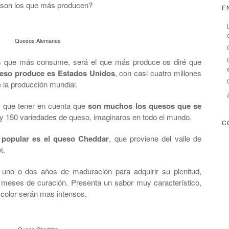
 son los que más producen?
E
Quesos Alemanes
ís que más consume, será el que más produce os diré que
ueso produce es Estados Unidos
, con casi cuatro millones
 la producción mundial.
 que tener en cuenta que
son muchos los quesos que se
hay 150 variedades de queso, imaginaros en todo el mundo.
C
 popular es el queso Cheddar
, que proviene del valle de
t.
uno o dos años de maduración para adquirir su plenitud,
s meses de curación. Presenta un sabor muy característico,
color serán mas intensos.
Queso Cheddar