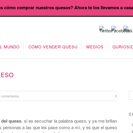
s cómo comprar nuestros quesos? Ahora te los llevamos a cas
EL MUNDO
CÓMO VENDER QUESU
MEDIOS
QURIOSI
UESO
0 comentarios
0
C
 del queso
, si es escuchar la palabra queso, y ya me brillan
 personas a las que les pase como a mí, y es que el queso