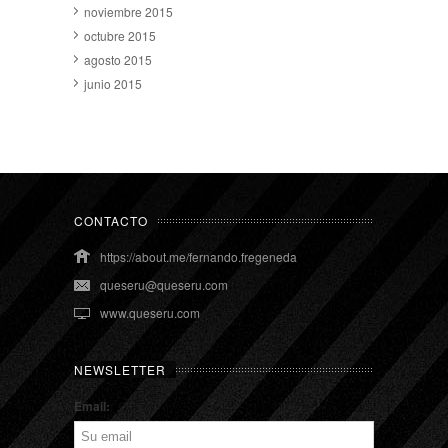
noviembre 2015
octubre 2015
agosto 2015
junio 2015
CONTACTO
https://about.me/fernando.fregeneda
queseru@queseru.com
www.queseru.com
NEWSLETTER
Email: