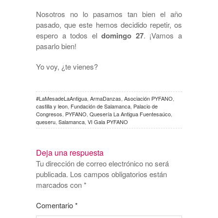
Nosotros no lo pasamos tan bien el año
pasado, que este hemos decidido repetir, os
espero a todos el
domingo 27
. ¡Vamos a
pasarlo bien!
Yo voy, ¿te vienes?
#LaMesadeLaAntigua
,
ArmaDanzas
,
Asociación PYFANO
,
castilla y leon
,
Fundación de Salamanca
,
Palacio de
Congresos
,
PYFANO
,
Quesería La Antigua Fuentesaúco
,
queseru
,
Salamanca
,
VI Gala PYFANO
Deja una respuesta
Tu dirección de correo electrónico no será
publicada.
Los campos obligatorios están
marcados con
*
Comentario
*