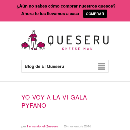
¿Aún no sabes cómo comprar nuestros quesos?
Ahora te los llevamos a casa
COMPRAR
Blog de El Queseru
YO VOY A LA VI GALA
PYFANO
por
Fernando, el Queseru
24 noviembre 2016