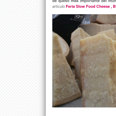
de queso más importante del mun
artículo
Feria Slow Food Cheese , B