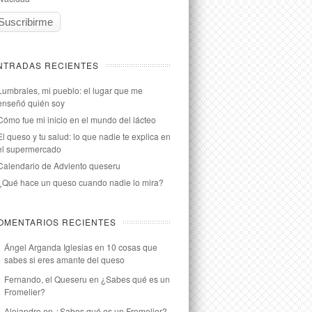
NTRADAS RECIENTES
Lumbrales, mi pueblo: el lugar que me
enseñó quién soy
Cómo fue mi inicio en el mundo del lácteo
El queso y tu salud: lo que nadie te explica en
el supermercado
Calendario de Adviento queseru
¿Qué hace un queso cuando nadie lo mira?
OMENTARIOS RECIENTES
Ángel Arganda Iglesias
en
10 cosas que
sabes si eres amante del queso
Fernando, el Queseru
en
¿Sabes qué es un
Fromelier?
Alejandro
en
¿Sabes qué es un Fromelier?