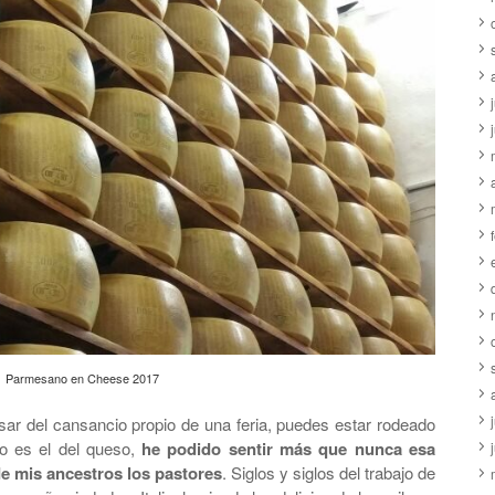
Parmesano en Cheese 2017
ar del cansancio propio de una feria, puedes estar rodeado
o es el del queso,
he
podido sentir más que nunca esa
de mis ancestros los pastores
. Siglos y siglos del trabajo de