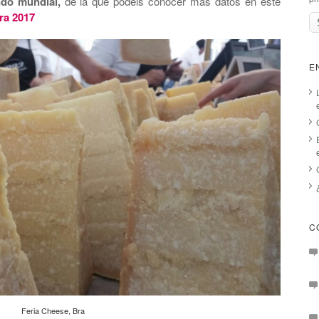
do mundial,
de la que podéis conocer
más datos en este
ra 2017
E
C
Feria Cheese, Bra