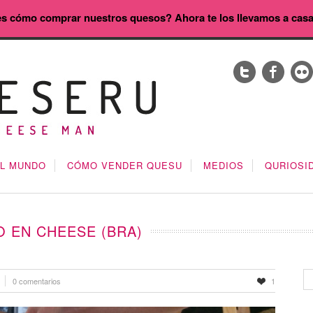
s cómo comprar nuestros quesos? Ahora te los llevamos a cas
EL MUNDO
CÓMO VENDER QUESU
MEDIOS
QURIOSI
 EN CHEESE (BRA)
0 comentarios
1