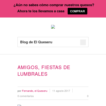
¿Aún no sabes cómo comprar nuestros quesos?
Ahora te los llevamos a casa
COMPRAR
Blog de El Queseru
AMIGOS, FIESTAS DE
LUMBRALES
por
Fernando, el Queseru
11 agosto 2017
0 comentarios
0