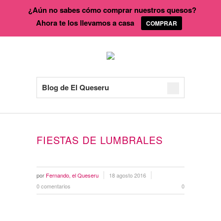
¿Aún no sabes cómo comprar nuestros quesos?
Ahora te los llevamos a casa
COMPRAR
Blog de El Queseru
FIESTAS DE LUMBRALES
por
Fernando, el Queseru
18 agosto 2016
0 comentarios
0