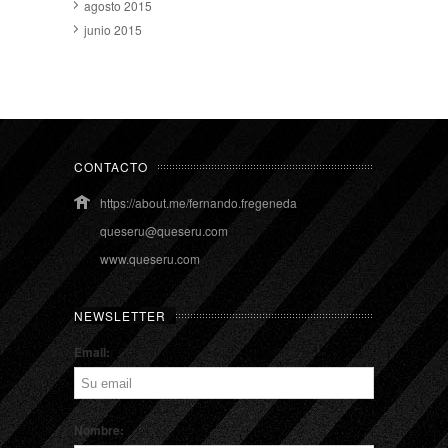
agosto 2015
junio 2015
CONTACTO
https://about.me/fernando.fregeneda
queseru@queseru.com
www.queseru.com
NEWSLETTER
Email:
Nombre: