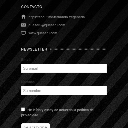
CONTACTO
https://about.me/fernando.fregeneda
queseru@queseru.com
www.queseru.com
NEWSLETTER
Email:
Nombre:
He leído y estoy de acuerdo la política de
privacidad