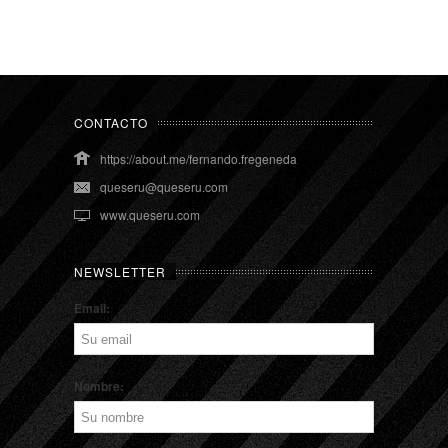
CONTACTO
https://about.me/fernando.fregeneda
queseru@queseru.com
www.queseru.com
NEWSLETTER
Email:
Nombre: