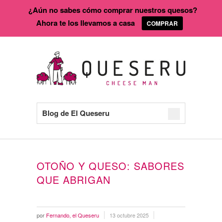
¿Aún no sabes cómo comprar nuestros quesos?
Ahora te los llevamos a casa
COMPRAR
Blog de El Queseru
OTOÑO Y QUESO: SABORES
QUE ABRIGAN
por
Fernando, el Queseru
13 octubre 2025