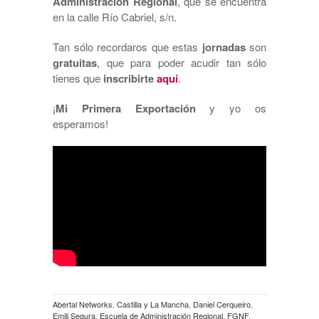
Administración Regional
, que se encuentra
en la calle Río Cabriel, s/n.
Tan sólo recordaros que estas
jornadas
son
gratuitas
, que para poder acudir tan sólo
tienes que
inscribirte
aquí
.
¡
Mi Primera Exportación
y yo os
esperamos!
Abertal Networks
,
Castilla y La Mancha
,
Daniel Cerqueiro
,
Emili Segura
,
Escuela de Administración Regional
,
FGNF
,