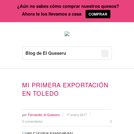
¿Aún no sabes cómo comprar nuestros quesos?
Ahora te los llevamos a casa
COMPRAR
Blog de El Queseru
MI PRIMERA EXPORTACIÓN
EN TOLEDO
por
Fernando, el Queseru
17 enero 2017
0 comentarios
0