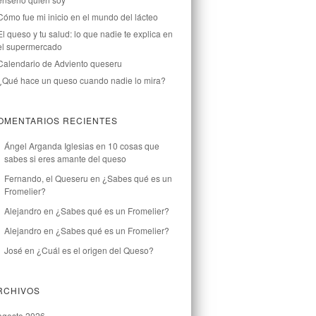
Cómo fue mi inicio en el mundo del lácteo
El queso y tu salud: lo que nadie te explica en
el supermercado
Calendario de Adviento queseru
¿Qué hace un queso cuando nadie lo mira?
OMENTARIOS RECIENTES
Ángel Arganda Iglesias
en
10 cosas que
sabes si eres amante del queso
Fernando, el Queseru
en
¿Sabes qué es un
Fromelier?
Alejandro
en
¿Sabes qué es un Fromelier?
Alejandro
en
¿Sabes qué es un Fromelier?
José
en
¿Cuál es el origen del Queso?
RCHIVOS
agosto 2026