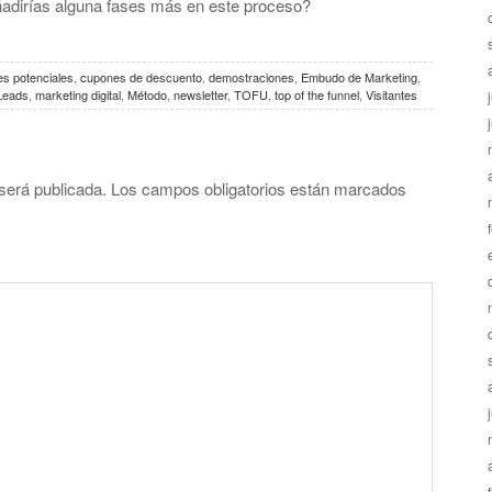
ñadirías alguna fases más en este proceso?
es potenciales
,
cupones de descuento
,
demostraciones
,
Embudo de Marketing
,
Leads
,
marketing digital
,
Método
,
newsletter
,
TOFU
,
top of the funnel
,
Visitantes
será publicada.
Los campos obligatorios están marcados