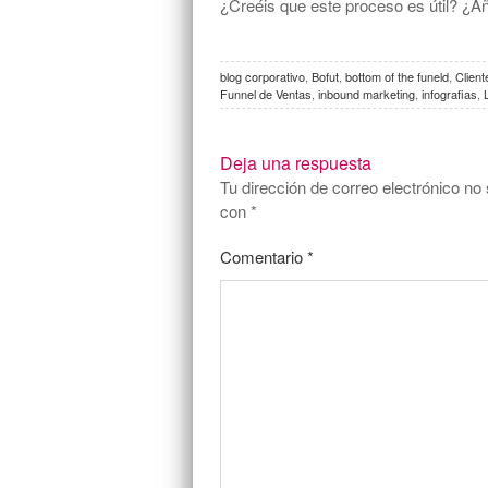
¿Creéis que este proceso es útil? ¿A
blog corporativo
,
Bofut
,
bottom of the funeld
,
Client
Funnel de Ventas
,
inbound marketing
,
infografias
,
Deja una respuesta
Tu dirección de correo electrónico no 
con
*
Comentario
*