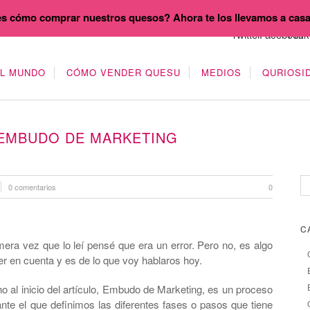
s cómo comprar nuestros quesos? Ahora te los llevamos a cas
EL MUNDO
CÓMO VENDER QUESU
MEDIOS
QURIOSI
 EMBUDO DE MARKETING
0 comentarios
0
C
mera vez que lo leí pensé que era un error. Pero no, es algo
 en cuenta y es de lo que voy hablaros hoy.
o al inicio del artículo, Embudo de Marketing, es un proceso
nte el que definimos las diferentes fases o pasos que tiene