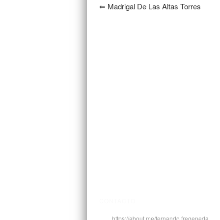
⇐
Madrigal De Las Altas Torres
CONTACTO
https://about.me/fernando.fregeneda