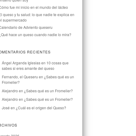
Cómo fue mi inicio en el mundo del lácteo
El queso y tu salud: lo que nadie te explica en
el supermercado
Calendario de Adviento queseru
¿Qué hace un queso cuando nadie lo mira?
OMENTARIOS RECIENTES
Ángel Arganda Iglesias
en
10 cosas que
sabes si eres amante del queso
Fernando, el Queseru
en
¿Sabes qué es un
Fromelier?
Alejandro
en
¿Sabes qué es un Fromelier?
Alejandro
en
¿Sabes qué es un Fromelier?
José
en
¿Cuál es el origen del Queso?
RCHIVOS
agosto 2026