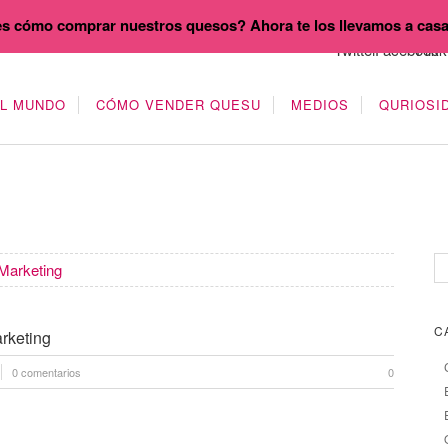
s cómo comprar nuestros quesos? Ahora te los llevamos a cas
EL MUNDO
CÓMO VENDER QUESU
MEDIOS
QURIOSI
Marketing
C
rketing
0 comentarios
0