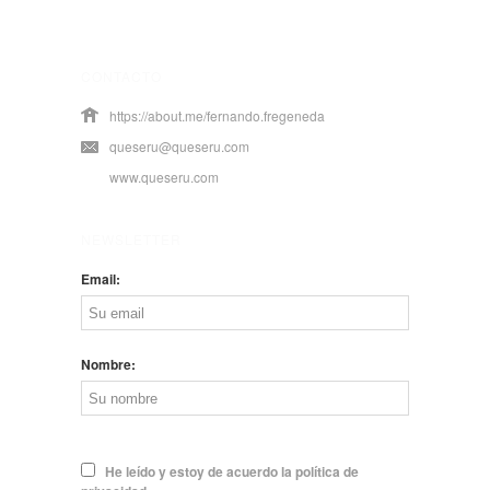
CONTACTO
https://about.me/fernando.fregeneda
queseru@queseru.com
www.queseru.com
NEWSLETTER
Email:
Nombre:
He leído y estoy de acuerdo la política de