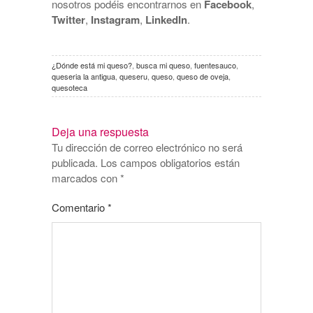
nosotros podéis encontrarnos en
Facebook
,
Twitter
,
Instagram
,
LinkedIn
.
¿Dónde está mi queso?
,
busca mi queso
,
fuentesauco
,
queseria la antigua
,
queseru
,
queso
,
queso de oveja
,
quesoteca
Deja una respuesta
Tu dirección de correo electrónico no será
publicada.
Los campos obligatorios están
marcados con
*
Comentario
*