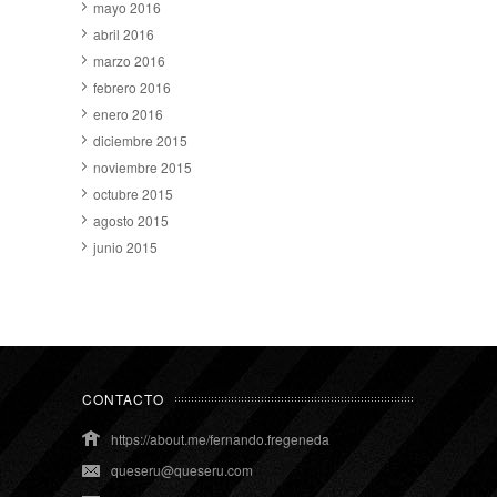
mayo 2016
abril 2016
marzo 2016
febrero 2016
enero 2016
diciembre 2015
noviembre 2015
octubre 2015
agosto 2015
junio 2015
CONTACTO
https://about.me/fernando.fregeneda
queseru@queseru.com