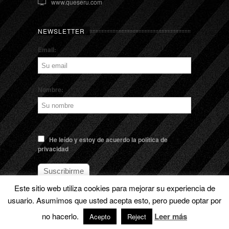
www.queseru.com
NEWSLETTER
Email:
Nombre:
He leído y estoy de acuerdo la política de
privacidad
Este sitio web utiliza cookies para mejorar su experiencia de
usuario. Asumimos que usted acepta esto, pero puede optar por
no hacerlo.
Leer más
© EL QUESERU. Cheese Man |
Aviso legal
Acepto
Reject