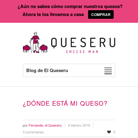
¿Aún no sabes cómo comprar nuestros quesos?
Ahora te los llevamos a casa
COMPRAR
Blog de El Queseru
¿DÓNDE ESTÁ MI QUESO?
por
Fernando, el Queseru
6 febrero 2019
0 comentarios
0