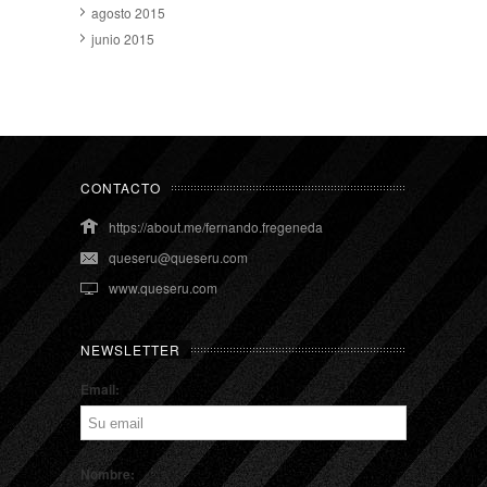
agosto 2015
junio 2015
CONTACTO
https://about.me/fernando.fregeneda
queseru@queseru.com
www.queseru.com
NEWSLETTER
Email:
Nombre: