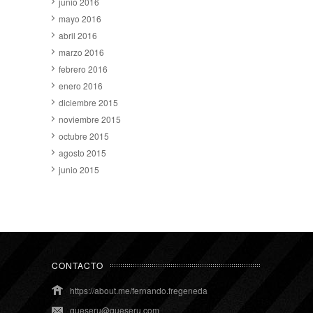
junio 2016
mayo 2016
abril 2016
marzo 2016
febrero 2016
enero 2016
diciembre 2015
noviembre 2015
octubre 2015
agosto 2015
junio 2015
CONTACTO
https://about.me/fernando.fregeneda
queseru@queseru.com