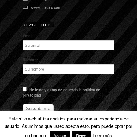
www.queseru.com
NEWSLETTER
Email:
Nombre:
He leído y estoy de acuerdo la política de
privacidad
Este sitio web utiliza cookies para mejorar su experiencia de
usuario. Asumimos que usted acepta esto, pero puede optar por
no hacerlo.
Leer más
© EL QUESERU. Cheese Man |
Aviso legal
Acepto
Reject