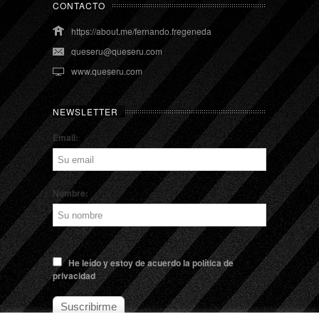
CONTACTO
https://about.me/fernando.fregeneda
queseru@queseru.com
www.queseru.com
NEWSLETTER
Email:
Nombre:
He leído y estoy de acuerdo la política de
privacidad