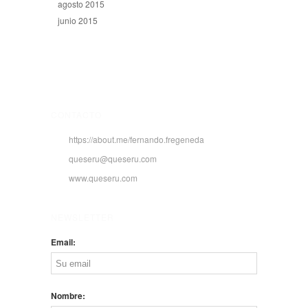
agosto 2015
junio 2015
CONTACTO
https://about.me/fernando.fregeneda
queseru@queseru.com
www.queseru.com
NEWSLETTER
Email:
Nombre: