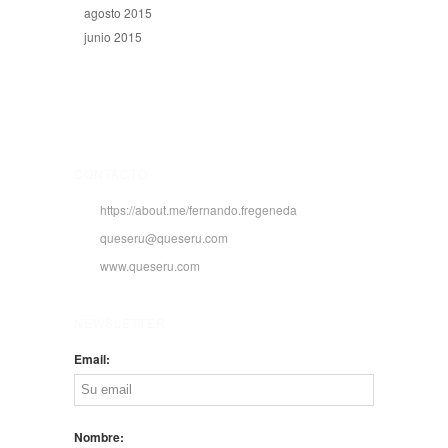
agosto 2015
junio 2015
CONTACTO
https://about.me/fernando.fregeneda
queseru@queseru.com
www.queseru.com
NEWSLETTER
Email:
Nombre: