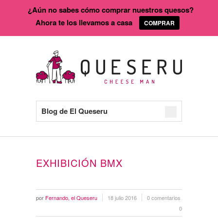
¿Aún no sabes cómo comprar nuestros quesos?
Ahora te los llevamos a casa
COMPRAR
Blog de El Queseru
EXHIBICIÓN BMX
por
Fernando, el Queseru
18 julio 2016
0 comentarios
0