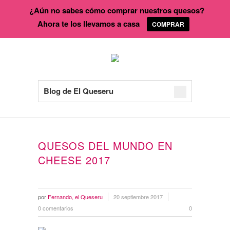
¿Aún no sabes cómo comprar nuestros quesos?
Ahora te los llevamos a casa
COMPRAR
Blog de El Queseru
QUESOS DEL MUNDO EN
CHEESE 2017
por
Fernando, el Queseru
20 septiembre 2017
0 comentarios
0