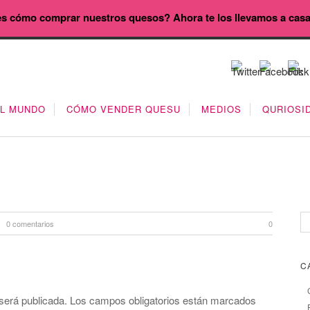
s cómo comprar nuestros quesos? Ahora te los llevamos a cas
EL MUNDO
CÓMO VENDER QUESU
MEDIOS
QURIOSI
0 comentarios
0
C
será publicada.
Los campos obligatorios están marcados