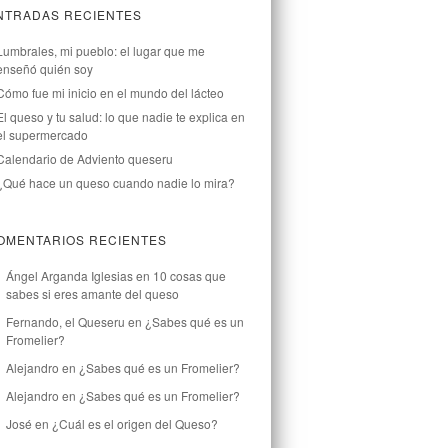
NTRADAS RECIENTES
Lumbrales, mi pueblo: el lugar que me
enseñó quién soy
Cómo fue mi inicio en el mundo del lácteo
El queso y tu salud: lo que nadie te explica en
el supermercado
Calendario de Adviento queseru
¿Qué hace un queso cuando nadie lo mira?
OMENTARIOS RECIENTES
Ángel Arganda Iglesias
en
10 cosas que
sabes si eres amante del queso
Fernando, el Queseru
en
¿Sabes qué es un
Fromelier?
Alejandro
en
¿Sabes qué es un Fromelier?
Alejandro
en
¿Sabes qué es un Fromelier?
José
en
¿Cuál es el origen del Queso?