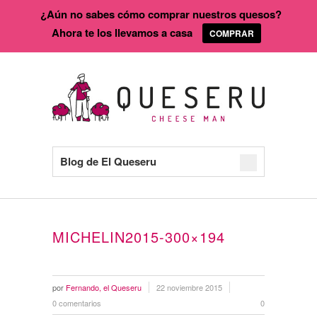
¿Aún no sabes cómo comprar nuestros quesos?
Ahora te los llevamos a casa
COMPRAR
Blog de El Queseru
MICHELIN2015-300×194
por
Fernando, el Queseru
22 noviembre 2015
0 comentarios
0