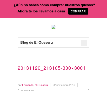
¿Aún no sabes cómo comprar nuestros quesos?
Ahora te los llevamos a casa
COMPRAR
Blog de El Queseru
20131120_213105-300×3001
por
Fernando, el Queseru
22 noviembre 2015
0 comentarios
0