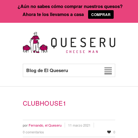
¿Aún no sabes cómo comprar nuestros quesos?
Ahora te los llevamos a casa
COMPRAR
Blog de El Queseru
CLUBHOUSE1
por
Fernando, el Queseru
11 marzo 2021
0 comentarios
0