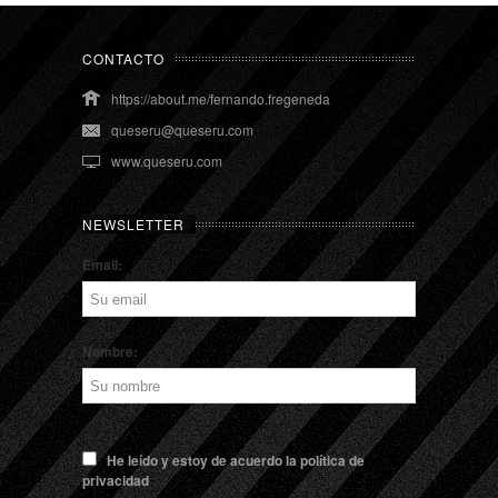
CONTACTO
https://about.me/fernando.fregeneda
queseru@queseru.com
www.queseru.com
NEWSLETTER
Email:
Nombre:
He leído y estoy de acuerdo la política de
privacidad