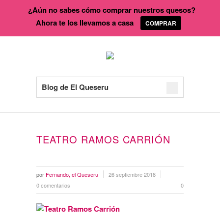
¿Aún no sabes cómo comprar nuestros quesos?
Ahora te los llevamos a casa
COMPRAR
Blog de El Queseru
TEATRO RAMOS CARRIÓN
por
Fernando, el Queseru
26 septiembre 2018
0 comentarios
0