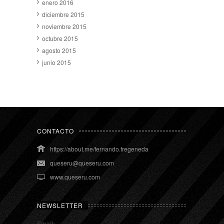
enero 2016
diciembre 2015
noviembre 2015
octubre 2015
agosto 2015
junio 2015
CONTACTO
https://about.me/fernando.fregeneda
queseru@queseru.com
www.queseru.com
NEWSLETTER
Email: