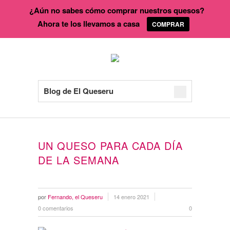
¿Aún no sabes cómo comprar nuestros quesos?
Ahora te los llevamos a casa
COMPRAR
Blog de El Queseru
UN QUESO PARA CADA DÍA
DE LA SEMANA
por
Fernando, el Queseru
14 enero 2021
0 comentarios
0