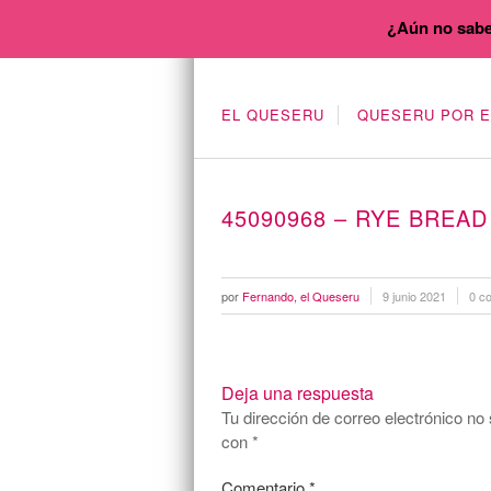
¿Aún no sabe
EL QUESERU
QUESERU POR 
45090968 – RYE BREA
por
Fernando, el Queseru
9 junio 2021
0 c
Deja una respuesta
Tu dirección de correo electrónico no 
con
*
Comentario
*