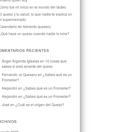
Cómo fue mi inicio en el mundo del lácteo
El queso y tu salud: lo que nadie te explica en
el supermercado
Calendario de Adviento queseru
¿Qué hace un queso cuando nadie lo mira?
OMENTARIOS RECIENTES
Ángel Arganda Iglesias
en
10 cosas que
sabes si eres amante del queso
Fernando, el Queseru
en
¿Sabes qué es un
Fromelier?
Alejandro
en
¿Sabes qué es un Fromelier?
Alejandro
en
¿Sabes qué es un Fromelier?
José
en
¿Cuál es el origen del Queso?
RCHIVOS
agosto 2026