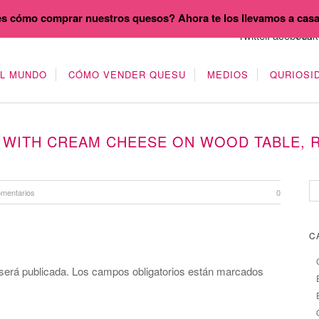
s cómo comprar nuestros quesos? Ahora te los llevamos a cas
EL MUNDO
CÓMO VENDER QUESU
MEDIOS
QURIOSI
D WITH CREAM CHEESE ON WOOD TABLE, 
omentarios
0
C
será publicada.
Los campos obligatorios están marcados