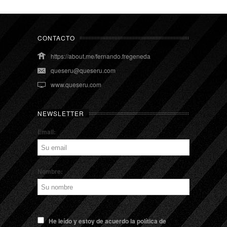
CONTACTO
https://about.me/fernando.fregeneda
queseru@queseru.com
www.queseru.com
NEWSLETTER
Email:
Nombre:
He leído y estoy de acuerdo la política de