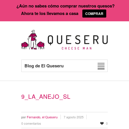
¿Aún no sabes cómo comprar nuestros quesos?
Ahora te los llevamos a casa
COMPRAR
Blog de El Queseru
9_LA_ANEJO_SL
por
Fernando, el Queseru
7 agosto 2025
0 comentarios
0