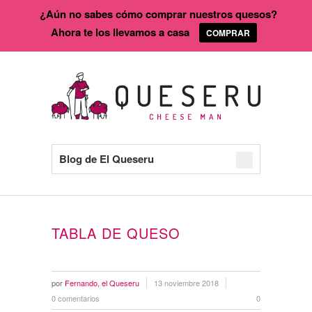
¿Aún no sabes cómo comprar nuestros quesos?
Ahora te los llevamos a casa
COMPRAR
Blog de El Queseru
TABLA DE QUESO
por
Fernando, el Queseru
13 noviembre 2018
0 comentarios
0