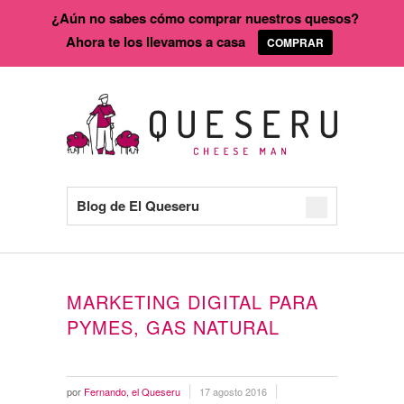
¿Aún no sabes cómo comprar nuestros quesos?
Ahora te los llevamos a casa
COMPRAR
Blog de El Queseru
MARKETING DIGITAL PARA
PYMES, GAS NATURAL
por
Fernando, el Queseru
17 agosto 2016