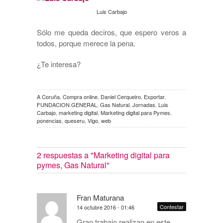
Luis Carbajo
Sólo me queda deciros, que espero veros a
todos, porque merece la pena.
¿Te interesa?
A Coruña
,
Compra online
,
Daniel Cerqueiro
,
Exportar
,
FUNDACION GENERAL
,
Gas Natural
,
Jornadas
,
Luis
Carbajo
,
marketing digital
,
Marketing digital para Pymes
,
ponencias
,
queseru
,
Vigo
,
web
2 respuestas a
"Marketing digital para
pymes, Gas Natural"
Fran Maturana
Contestar
14 octubre 2016 - 01:46
Gran trabajo realizan en este