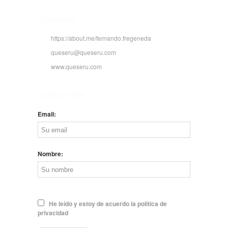
CONTACTO
https://about.me/fernando.fregeneda
queseru@queseru.com
www.queseru.com
NEWSLETTER
Email:
Nombre:
He leído y estoy de acuerdo la política de
privacidad