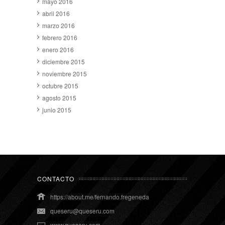
mayo 2016
abril 2016
marzo 2016
febrero 2016
enero 2016
diciembre 2015
noviembre 2015
octubre 2015
agosto 2015
junio 2015
CONTACTO
https://about.me/fernando.fregeneda
queseru@queseru.com
www.queseru.com