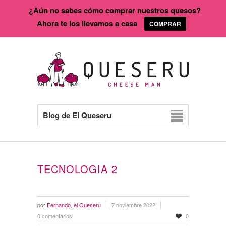
¿Aún no sabes cómo comprar nuestros quesos?
Ahora te los llevamos a casa
COMPRAR
Blog de El Queseru
TECNOLOGIA 2
por
Fernando, el Queseru
7 noviembre 2022
0 comentarios
0