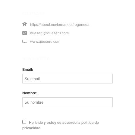
CONTACTO
https://about.me/fernando.fregeneda
queseru@queseru.com
www.queseru.com
NEWSLETTER
Email:
Nombre:
He leído y estoy de acuerdo la política de
privacidad