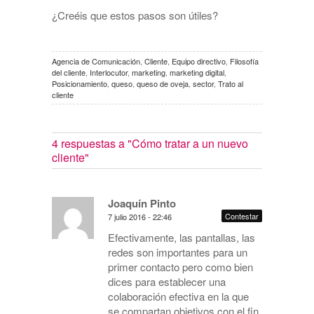
¿Creéis que estos pasos son útiles?
Agencia de Comunicación
,
Cliente
,
Equipo directivo
,
Filosofía
del cliente
,
Interlocutor
,
marketing
,
marketing digital
,
Posicionamiento
,
queso
,
queso de oveja
,
sector
,
Trato al
cliente
4 respuestas a
"Cómo tratar a un nuevo
cliente"
Joaquín Pinto
Contestar
7 julio 2016 - 22:46
Efectivamente, las pantallas, las
redes son importantes para un
primer contacto pero como bien
dices para establecer una
colaboración efectiva en la que
se compartan objetivos con el fin