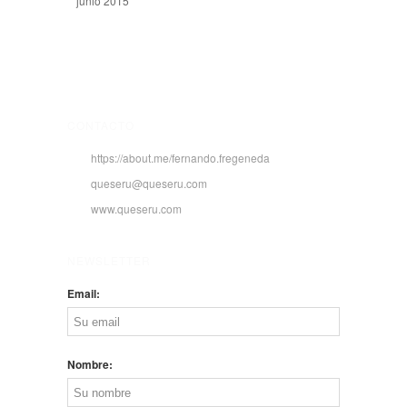
junio 2015
CONTACTO
https://about.me/fernando.fregeneda
queseru@queseru.com
www.queseru.com
NEWSLETTER
Email:
Nombre: