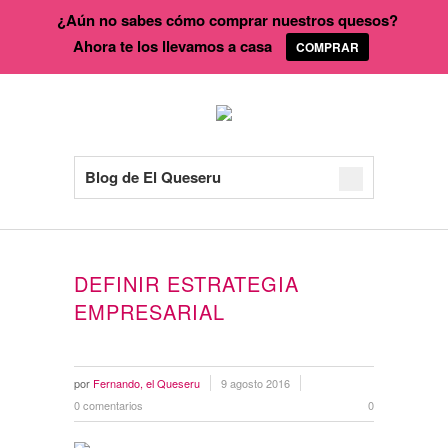
¿Aún no sabes cómo comprar nuestros quesos?
Ahora te los llevamos a casa
COMPRAR
Blog de El Queseru
DEFINIR ESTRATEGIA
EMPRESARIAL
por
Fernando, el Queseru
9 agosto 2016
0 comentarios
0