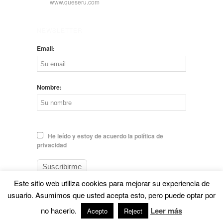
www.queseru.com
NEWSLETTER
Email:
Nombre:
He leído y estoy de acuerdo la política de
privacidad
Este sitio web utiliza cookies para mejorar su experiencia de
usuario. Asumimos que usted acepta esto, pero puede optar por
no hacerlo.
Leer más
© EL QUESERU. Cheese Man |
Aviso legal
Acepto
Reject