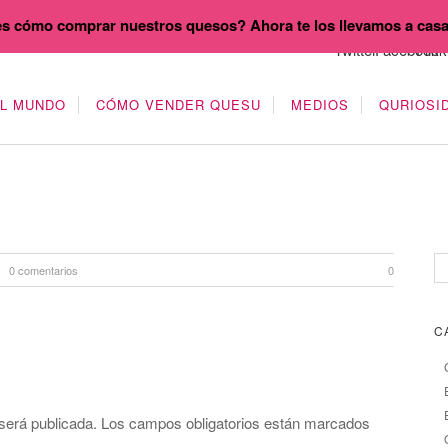
s cómo comprar nuestros quesos? Ahora te los llevamos a cas
EL MUNDO
CÓMO VENDER QUESU
MEDIOS
QURIOSI
0 comentarios
0
C
será publicada.
Los campos obligatorios están marcados