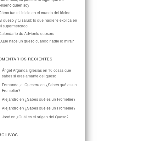
enseñó quién soy
Cómo fue mi inicio en el mundo del lácteo
El queso y tu salud: lo que nadie te explica en
el supermercado
Calendario de Adviento queseru
¿Qué hace un queso cuando nadie lo mira?
OMENTARIOS RECIENTES
Ángel Arganda Iglesias
en
10 cosas que
sabes si eres amante del queso
Fernando, el Queseru
en
¿Sabes qué es un
Fromelier?
Alejandro
en
¿Sabes qué es un Fromelier?
Alejandro
en
¿Sabes qué es un Fromelier?
José
en
¿Cuál es el origen del Queso?
RCHIVOS