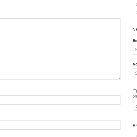
N
Em
N
pr
E