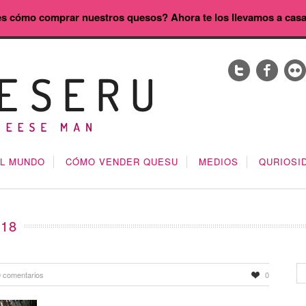
s cómo comprar nuestros quesos? Ahora te los llevamos a cas
EL MUNDO
CÓMO VENDER QUESU
MEDIOS
QURIOSI
018
0 comentarios
0