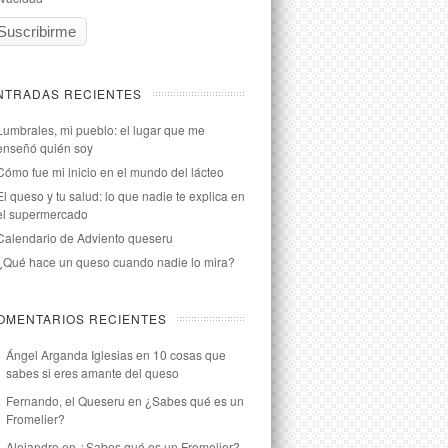
NTRADAS RECIENTES
Lumbrales, mi pueblo: el lugar que me
enseñó quién soy
Cómo fue mi inicio en el mundo del lácteo
El queso y tu salud: lo que nadie te explica en
el supermercado
Calendario de Adviento queseru
¿Qué hace un queso cuando nadie lo mira?
OMENTARIOS RECIENTES
Ángel Arganda Iglesias
en
10 cosas que
sabes si eres amante del queso
Fernando, el Queseru
en
¿Sabes qué es un
Fromelier?
Alejandro
en
¿Sabes qué es un Fromelier?