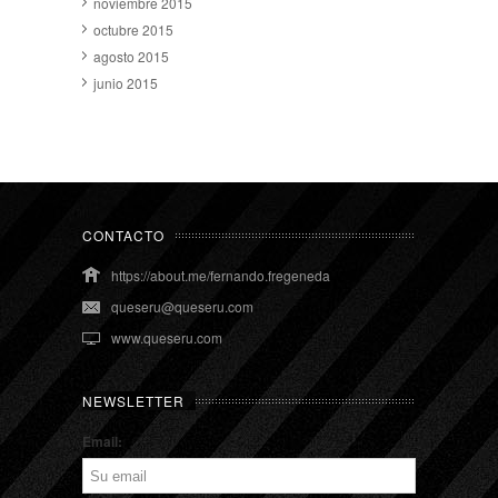
noviembre 2015
octubre 2015
agosto 2015
junio 2015
CONTACTO
https://about.me/fernando.fregeneda
queseru@queseru.com
www.queseru.com
NEWSLETTER
Email: