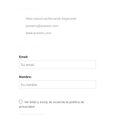
CONTACTO
https://about.me/fernando.fregeneda
queseru@queseru.com
www.queseru.com
NEWSLETTER
Email:
Nombre:
He leído y estoy de acuerdo la política de
privacidad