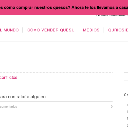
s cómo comprar nuestros quesos? Ahora te los llevamos a cas
EL MUNDO
CÓMO VENDER QUESU
MEDIOS
QURIOSI
conflictos
C
ara contratar a alguien
 comentarios
0