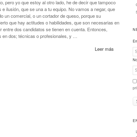
jo, pero yo que estoy al otro lado, he de decir que tampoco
as e ilusión, que se una a tu equipo. No vamos a negar, que
 un comercial, o un cortador de queso, porque su
erto que hay actitudes o habilidades, que son necesarias en
ir entre dos candidatos se tienen en cuenta. Entonces,
N
s en dos; técnicas o profesionales, y …
Em
Leer más
No
pr
E