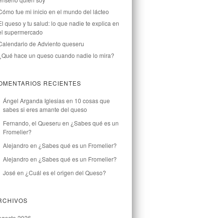
Cómo fue mi inicio en el mundo del lácteo
El queso y tu salud: lo que nadie te explica en
el supermercado
Calendario de Adviento queseru
¿Qué hace un queso cuando nadie lo mira?
OMENTARIOS RECIENTES
Ángel Arganda Iglesias
en
10 cosas que
sabes si eres amante del queso
Fernando, el Queseru
en
¿Sabes qué es un
Fromelier?
Alejandro
en
¿Sabes qué es un Fromelier?
Alejandro
en
¿Sabes qué es un Fromelier?
José
en
¿Cuál es el origen del Queso?
RCHIVOS
agosto 2026