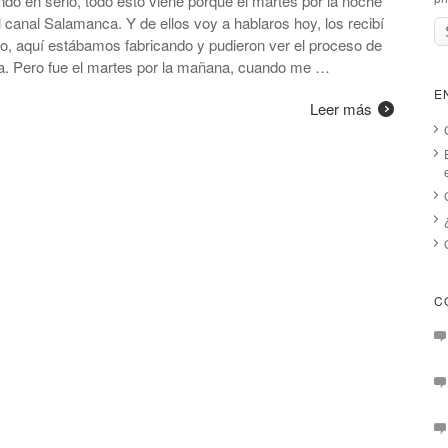
ando en serio, todo esto viene porque el martes por la noche
 canal Salamanca. Y de ellos voy a hablaros hoy, los recibí
co, aquí estábamos fabricando y pudieron ver el proceso de
ja. Pero fue el martes por la mañana, cuando me …
E
Leer más
C