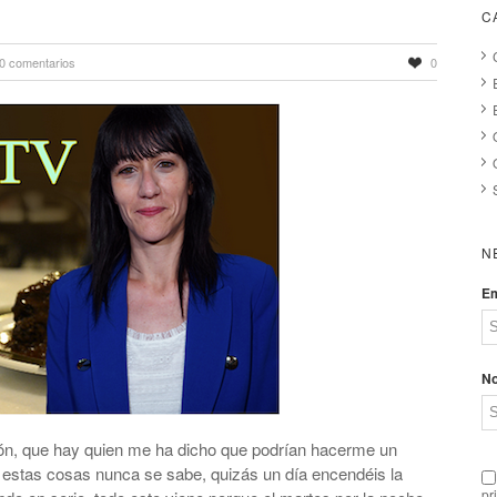
C
0 comentarios
0
N
Em
N
sión, que hay quien me ha dicho que podrían hacerme un
e estas cosas nunca se sabe, quizás un día encendéis la
pr