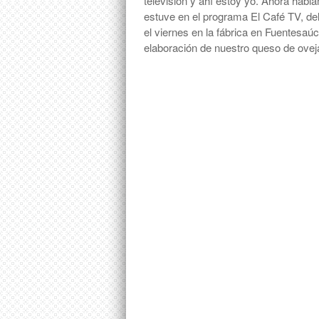
televisión y ahí estoy yo. Ahora habl
estuve en el programa El Café TV, del
el viernes en la fábrica en Fuentesaú
elaboración de nuestro queso de ove