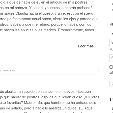
 día que os hablé de él, en el artículo de mis postres
ltas en mi cabeza. Y pensé, ¿cuántos lo habrán probado?
i madre Claudia hacía el queso, y a veces, con el suero
rdo perfectamente aquel sabor, cierro los ojos y parece que
otros, sabéis a que me refiero, porque lo habéis comido
N
ue hacen las abuelas o las madres. Probablemente, todos
Em
Leer más
No
 comentarios
1
pr
 de alubias, un cocido con su tocino o huevos fritos con
go que hablar de postres, elijo los que llevan queso. ¿Quieres
E
eso favoritos? Madre mía, que hambre me ha entrado solo
 más de salado, pero a nadie le amarga un dulce. Tú, ¿qué