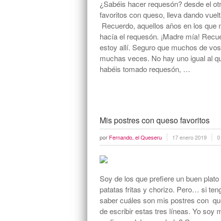
¿Sabéis hacer requesón? desde el otro
favoritos con queso, lleva dando vue
Recuerdo, aquellos años en los que m
hacía el requesón. ¡Madre mía! Recue
estoy allí. Seguro que muchos de vos
muchas veces. No hay uno igual al q
habéis tomado requesón, …
Mis postres con queso favoritos
por
Fernando, el Queseru
17 enero 2019
0
Soy de los que prefiere un buen plato
patatas fritas y chorizo. Pero… si ten
saber cuáles son mis postres con qu
de escribir estas tres líneas. Yo soy