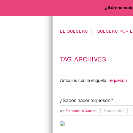
¿Aún no sabe
EL QUESERU
QUESERU POR 
TAG ARCHIVES
Artículos con la etiqueta:
requesón
¿Sabes hacer requesón?
por
Fernando, el Queseru
30 enero 2019
0