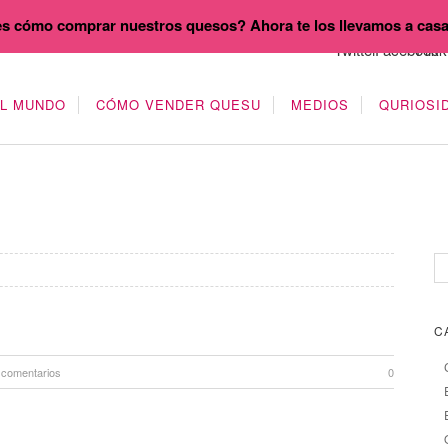
s cómo comprar nuestros quesos? Ahora te los llevamos a cas
EL MUNDO
CÓMO VENDER QUESU
MEDIOS
QURIOSI
C
 comentarios
0