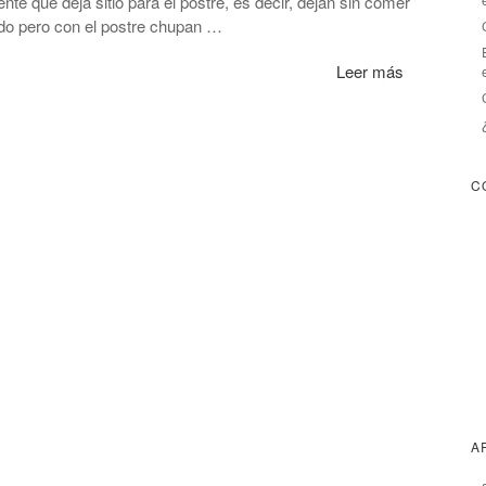
te que deja sitio para el postre, es decir, dejan sin comer
do pero con el postre chupan …
Leer más
C
A