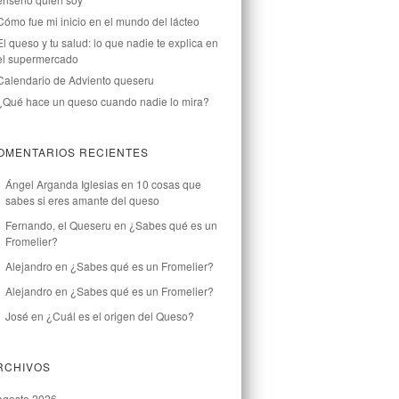
Cómo fue mi inicio en el mundo del lácteo
El queso y tu salud: lo que nadie te explica en
el supermercado
Calendario de Adviento queseru
¿Qué hace un queso cuando nadie lo mira?
OMENTARIOS RECIENTES
Ángel Arganda Iglesias
en
10 cosas que
sabes si eres amante del queso
Fernando, el Queseru
en
¿Sabes qué es un
Fromelier?
Alejandro
en
¿Sabes qué es un Fromelier?
Alejandro
en
¿Sabes qué es un Fromelier?
José
en
¿Cuál es el origen del Queso?
RCHIVOS
agosto 2026