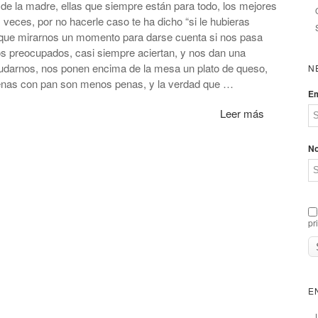
 de la madre, ellas que siempre están para todo, los mejores
eces, por no hacerle caso te ha dicho “si le hubieras
 que mirarnos un momento para darse cuenta si nos pasa
os preocupados, casi siempre aciertan, y nos dan una
darnos, nos ponen encima de la mesa un plato de queso,
N
penas con pan son menos penas, y la verdad que …
Em
Leer más
N
pr
E