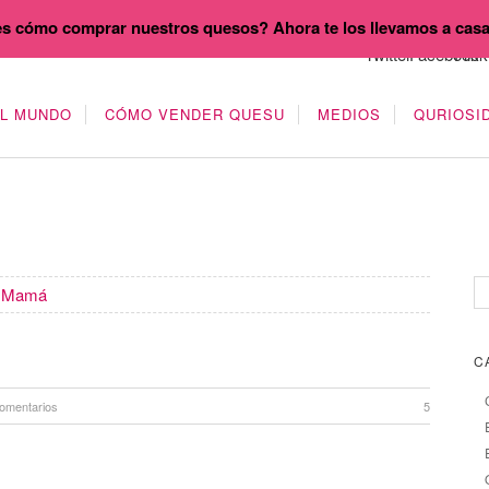
s cómo comprar nuestros quesos? Ahora te los llevamos a cas
EL MUNDO
CÓMO VENDER QUESU
MEDIOS
QURIOSI
a Mamá
C
omentarios
5