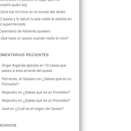
enseñó quién soy
Cómo fue mi inicio en el mundo del lácteo
El queso y tu salud: lo que nadie te explica en
el supermercado
Calendario de Adviento queseru
¿Qué hace un queso cuando nadie lo mira?
OMENTARIOS RECIENTES
Ángel Arganda Iglesias
en
10 cosas que
sabes si eres amante del queso
Fernando, el Queseru
en
¿Sabes qué es un
Fromelier?
Alejandro
en
¿Sabes qué es un Fromelier?
Alejandro
en
¿Sabes qué es un Fromelier?
José
en
¿Cuál es el origen del Queso?
RCHIVOS