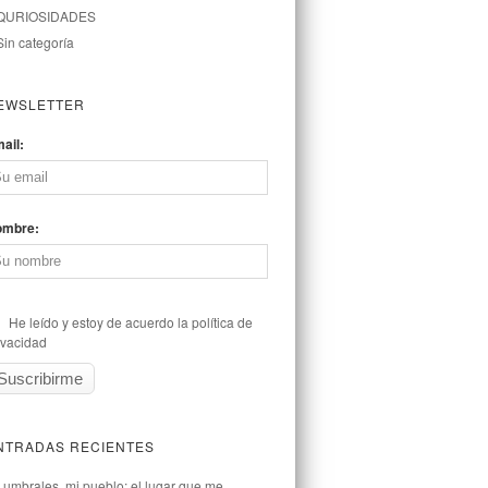
QURIOSIDADES
Sin categoría
EWSLETTER
ail:
ombre:
He leído y estoy de acuerdo la política de
ivacidad
NTRADAS RECIENTES
Lumbrales, mi pueblo: el lugar que me