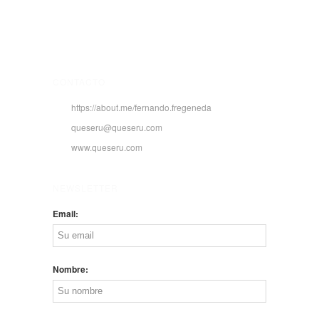
CONTACTO
https://about.me/fernando.fregeneda
queseru@queseru.com
www.queseru.com
NEWSLETTER
Email:
Nombre: