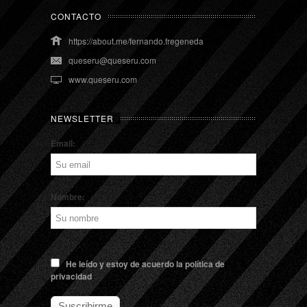
CONTACTO
https://about.me/fernando.fregeneda
queseru@queseru.com
www.queseru.com
NEWSLETTER
Email:
Nombre:
He leído y estoy de acuerdo la política de
privacidad