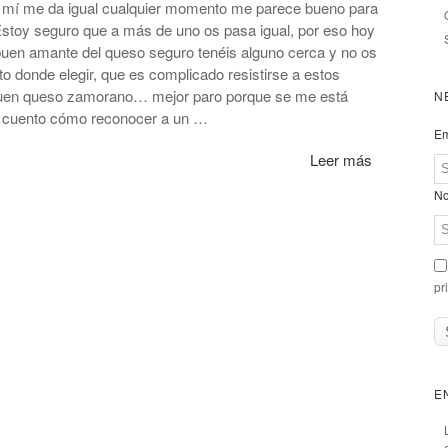
 mí me da igual cualquier momento me parece bueno para
 Estoy seguro que a más de uno os pasa igual, por eso hoy
buen amante del queso seguro tenéis alguno cerca y no os
o donde elegir, que es complicado resistirse a estos
 buen queso zamorano… mejor paro porque se me está
N
os cuento cómo reconocer a un …
Em
Leer más
No
pr
E