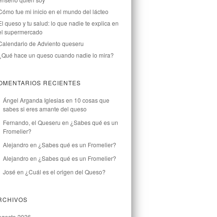
Cómo fue mi inicio en el mundo del lácteo
El queso y tu salud: lo que nadie te explica en
el supermercado
Calendario de Adviento queseru
¿Qué hace un queso cuando nadie lo mira?
OMENTARIOS RECIENTES
Ángel Arganda Iglesias
en
10 cosas que
sabes si eres amante del queso
Fernando, el Queseru
en
¿Sabes qué es un
Fromelier?
Alejandro
en
¿Sabes qué es un Fromelier?
Alejandro
en
¿Sabes qué es un Fromelier?
José
en
¿Cuál es el origen del Queso?
RCHIVOS
agosto 2026