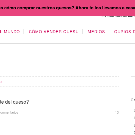
s cómo comprar nuestros quesos? Ahora te los llevamos a cas
EL MUNDO
CÓMO VENDER QUESU
MEDIOS
QURIOSI
o
C
te del queso?
 comentarios
13