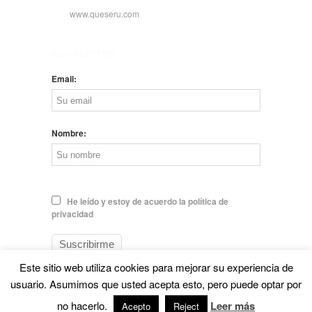
www.queseru.com
NEWSLETTER
Email:
Nombre:
He leído y estoy de acuerdo la política de
privacidad
Este sitio web utiliza cookies para mejorar su experiencia de
usuario. Asumimos que usted acepta esto, pero puede optar por
no hacerlo.
Leer más
© EL QUESERU. Cheese Man |
Aviso legal
Acepto
Reject